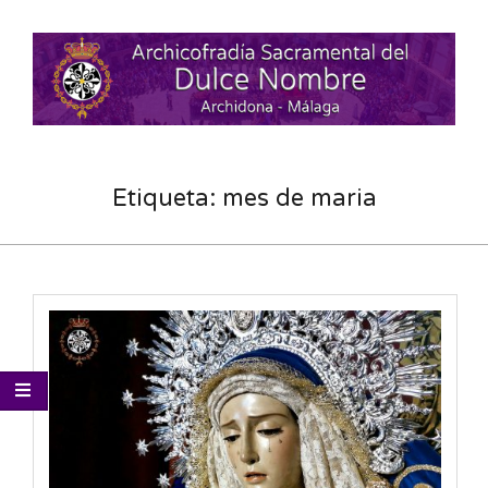
Skip
to
content
Secondary
Navigation
Etiqueta:
mes de maria
Menu