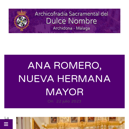
Skip
to
content
Secondary
Navigation
Menu
ANA ROMERO,
NUEVA HERMANA
MAYOR
On:
22 julio 2023
La