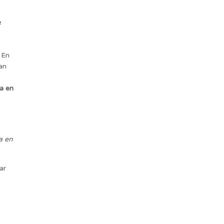
e
 En
an
e
a en
a en
ar