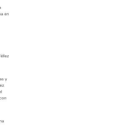
e
na en
éllez
as y
lez
el
 con
na