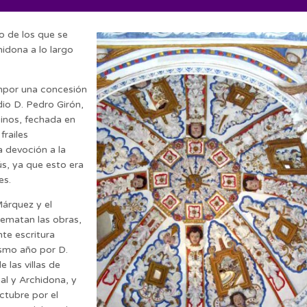
o de los que se
hidona a lo largo
enpor una concesión
dio D. Pedro Girón,
inos, fechada en
railes
a devoción a la
s, ya que esto era
es.
Márquez y el
ematan las obras,
te escritura
smo año por D.
 las villas de
al y Archidona, y
ctubre por el