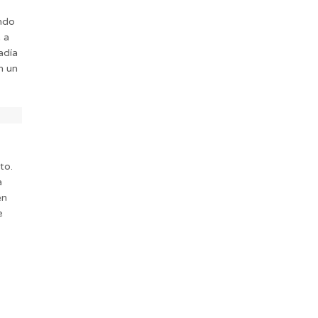
endo
 a
adía
n un
to.
a
en
e