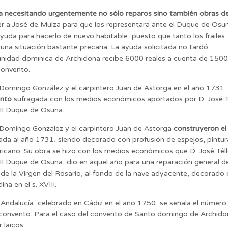
 necesitando urgentemente no sólo reparos sino también obras d
oder a José de Mulza para que los representara ante el Duque de Osu
yuda para hacerlo de nuevo habitable, puesto que tanto los frailes
a situación bastante precaria. La ayuda solicitada no tardó
nidad dominica de Archidona recibe 6000 reales a cuenta de 1500
Convento.
 Domingo González y el carpintero Juan de Astorga en el año 1731
ento
sufragada con los medios económicos aportados por D. José T
II Duque de Osuna.
 Domingo González y el carpintero Juan de Astorga
construyeron el
da al año 1731, siendo decorado con profusión de espejos, pintur
mericano. Su obra se hizo con los medios económicos que D. José Tél
II Duque de Osuna, dio en aquel año para una reparación general d
de la Virgen del Rosario, al fondo de la nave adyacente, decorado
na en el s. XVIII.
e Andalucía, celebrado en Cádiz en el año 1750, se señala el número
 convento. Para el caso del convento de Santo domingo de Archido
 laicos.