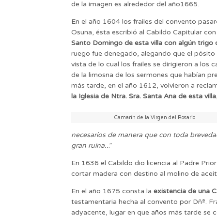
de la imagen es alrededor del año1665.
En el año 1604 los frailes del convento pasa
Osuna, ésta escribió al Cabildo Capitular 
Santo Domingo de esta villa con algún trigo 
ruego fue denegado, alegando que el pósito 
vista de lo cual los frailes se dirigieron a l
de la limosna de los sermones que habían pre
más tarde, en el año 1612, volvieron a recla
la Iglesia de Ntra. Sra. Santa Ana de esta vil
Camarín de la Virgen del Rosario
necesarios de manera que con toda brevedad 
gran ruina..
.”
En 1636 el Cabildo dio licencia al Padre Pri
cortar madera con destino al molino de acei
En el año 1675 consta la
existencia de una C
testamentaria hecha al convento por Dñª. Fran
adyacente, lugar en que años más tarde se co