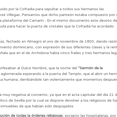
uido por la Cofradía para sepultar a todos sus hermanos las
osé Villegas. Pensamos que dicho panteón estaba compuesto por 
e la plataforma del Camarín.- En el mismo documento este devoto de
uda para hacer la puerta de cristales que la Cofradía ha acordado
 Díaz, fechado en Almagro el uno de noviembre de 1803, dando razó
vento dominicano, con expresión de sus diferentes clases y la ren
eñala que en el de Archidona había cinco frailes y tres hermanos leg
profesaban al Dulce Nombre, que la noche del
“Sermón de la
 aglomerada esperando a la puerta del Templo, que al abrir un he
 masa humana, derribándole tan violentamente que momentos despué
a muy negativa al convento, ya que en el acta capitular del día 21 
ico de Sevilla por la cual se dispone devolver a los religiosos de S
inmuebles de que habían sido despojados.
lución de todas la órdenes religiosas
, excepto las hospitalarias, por