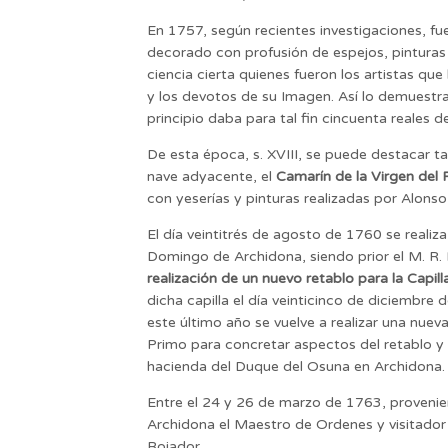
En 1757, según recientes investigaciones, fu
decorado con profusión de espejos, pinturas y
ciencia cierta quienes fueron los artistas que
y los devotos de su Imagen. Así lo demuestra 
principio daba para tal fin cincuenta reales 
De esta época, s. XVIII, se puede destacar ta
nave adyacente, el
Camarín de la Virgen del 
con yeserías y pinturas realizadas por Alons
El día veintitrés de agosto de 1760 se realiz
Domingo de Archidona, siendo prior el M. R. P.
realización de un nuevo retablo para la Capil
dicha capilla el día veinticinco de diciembre
este último año se vuelve a realizar una nuev
Primo para concretar aspectos del retablo y a
hacienda del Duque del Osuna en Archidona.
Entre el 24 y 26 de marzo de 1763, provenie
Archidona el Maestro de Ordenes y visitador 
Bojador.