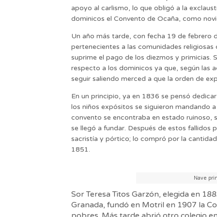
apoyo al carlismo, lo que obligó a la exclaus
dominicos el Convento de Ocaña, como novici
Un año más tarde, con fecha 19 de febrero d
pertenecientes a las comunidades religiosas 
suprime el pago de los diezmos y primicias. S
respecto a los dominicos ya que, según las 
seguir saliendo merced a que la orden de exprop
En un principio, ya en 1836 se pensó dedicar
los niños expósitos se siguieron mandando a
convento se encontraba en estado ruinoso, se
se llegó a fundar. Después de estos fallidos
sacristía y pórtico; lo compró por la cantida
1851.
Nave prin
Sor Teresa Titos Garzón, elegida en 18
Granada, fundó en Motril en 1907 la C
pobres. Más tarde abrió otro colegio 