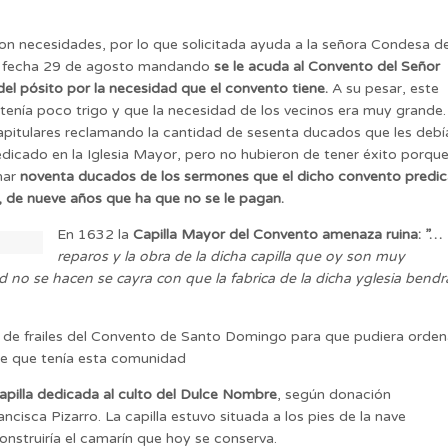
ron necesidades, por lo que solicitada ayuda a la señora Condesa d
con fecha 29 de agosto mandando
se le acuda al Convento del Señor
del pósito por la necesidad que el convento tiene.
A su pesar, este
tenía poco trigo y que la necesidad de los vecinos era muy grande.
os capitulares reclamando la cantidad de sesenta ducados que les debí
dicado en la Iglesia Mayor, pero no hubieron de tener éxito porqu
mar
noventa ducados de los sermones que el dicho convento predic
la, de nueve años que ha que no se le pagan.
En 1632 la
Capilla Mayor del Convento amenaza ruina: ”…
reparos y la obra de la dicha capilla que oy son muy
no se hacen se cayra con que la fabrica de la dicha yglesia bendr
or de frailes del Convento de Santo Domingo para que pudiera orden
te que tenía esta comunidad
apilla dedicada al culto del Dulce Nombre
, según donación
cisca Pizarro. La capilla estuvo situada a los pies de la nave
nstruiría el camarín que hoy se conserva.