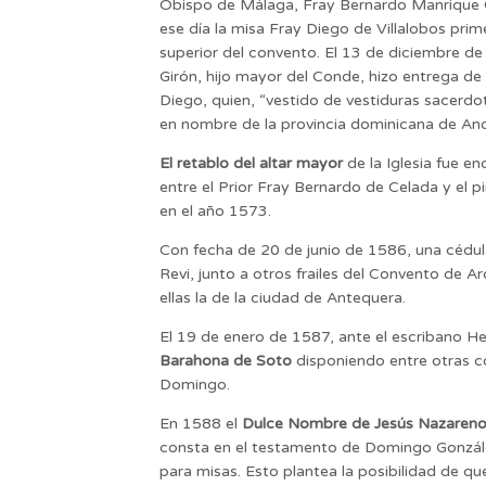
Obispo de Málaga, Fray Bernardo Manrique 
ese día la misa Fray Diego de Villalobos prime
superior del convento. El 13 de diciembre d
Girón, hijo mayor del Conde, hizo entrega de l
Diego, quien, “vestido de vestiduras sacerdot
en nombre de la provincia dominicana de And
El retablo del altar mayor
de la Iglesia fue 
entre el Prior Fray Bernardo de Celada y el 
en el año 1573.
Con fecha de 20 de junio de 1586, una cédul
Revi, junto a otros frailes del Convento de A
ellas la de la ciudad de Antequera.
El 19 de enero de 1587, ante el escribano 
Barahona de Soto
disponiendo entre otras co
Domingo.
En 1588 el
Dulce Nombre de Jesús Nazareno 
consta en el testamento de Domingo Gonzále
para misas. Esto plantea la posibilidad de que