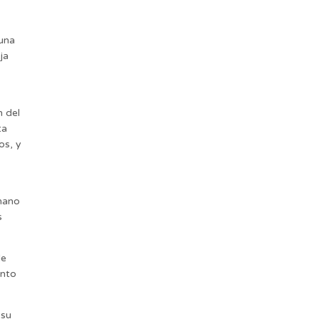
una
ja
n del
ta
os, y
rmano
s
de
anto
 su