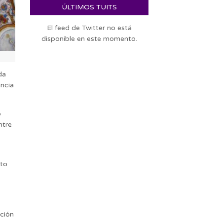
ÚLTIMOS TUITS
El feed de Twitter no está
disponible en este momento.
da
encia
o
ntre
nto
o
ación