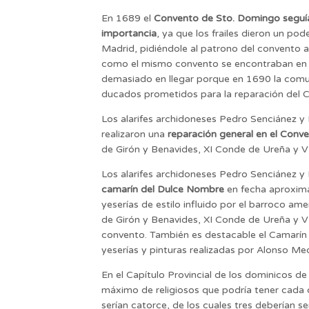
En 1689 el
Convento de Sto. Domingo seguía
importancia
, ya que los frailes dieron un p
Madrid, pidiéndole al patrono del convento a
como el mismo convento se encontraban en un
demasiado en llegar porque en 1690 la comu
ducados prometidos para la reparación del 
Los alarifes archidoneses Pedro Senciánez y
realizaron una
reparación general en el Conv
de Girón y Benavides, XI Conde de Ureña y V
Los alarifes archidoneses Pedro Senciánez y
camarín del Dulce Nombre
en fecha aproxima
yeserías de estilo influido por el barroco a
de Girón y Benavides, XI Conde de Ureña y V
convento. También es destacable el Camarín 
yeserías y pinturas realizadas por Alonso Medi
En el Capítulo Provincial de los dominicos d
máximo de religiosos que podría tener cada
serían catorce, de los cuales tres deberían ser