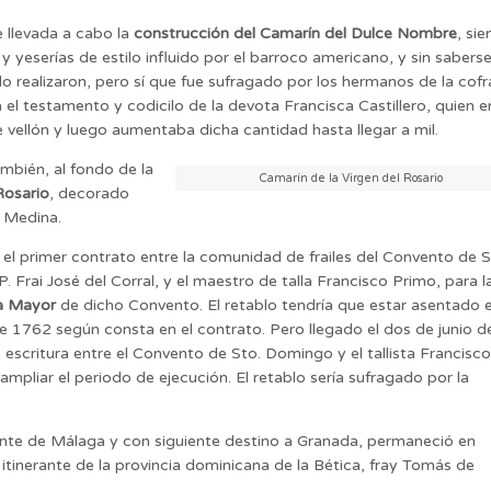
e llevada a cabo la
construcción del Camarín del Dulce Nombre
, si
 yeserías de estilo influido por el barroco americano, y sin saberse
 lo realizaron, pero sí que fue sufragado por los hermanos de la cofr
el testamento y codicilo de la devota Francisca Castillero, quien e
de vellón y luego aumentaba dicha cantidad hasta llegar a mil.
mbién, al fondo de la
Camarín de la Virgen del Rosario
Rosario
, decorado
o Medina.
a el primer contrato entre la comunidad de frailes del Convento de S
 Frai José del Corral, y el maestro de talla Francisco Primo, para l
la Mayor
de dicho Convento. El retablo tendría que estar asentado 
 de 1762 según consta en el contrato. Pero llegado el dos de junio d
a escritura entre el Convento de Sto. Domingo y el tallista Francisco
mpliar el periodo de ejecución. El retablo sería sufragado por la
nte de Málaga y con siguiente destino a Granada, permaneció en
itinerante de la provincia dominicana de la Bética, fray Tomás de