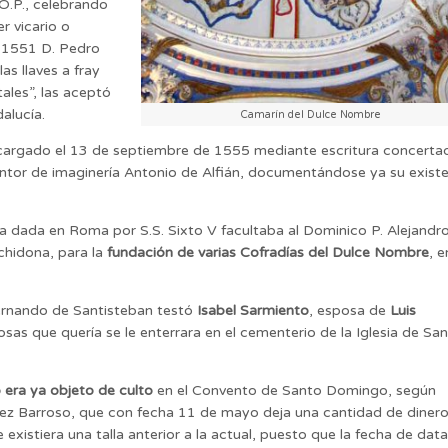
O.P., celebrando
r vicario o
e 1551 D. Pedro
as llaves a fray
ales”, las aceptó
alucía.
Camarín del Dulce Nombre
encargado el 13 de septiembre de 1555 mediante escritura concerta
pintor de imaginería Antonio de Alfián, documentándose ya su exist
a dada en Roma por S.S. Sixto V facultaba al Dominico P. Alejandr
rchidona, para la
fundación de varias Cofradías del Dulce Nombre
, e
Hernando de Santisteban testó
Isabel Sarmiento
, esposa de
Luis
sas que quería se le enterrara en el cementerio de la Iglesia de Sa
era ya objeto de culto
en el Convento de Santo Domingo, según
z Barroso, que con fecha 11 de mayo deja una cantidad de diner
 existiera una talla anterior a la actual, puesto que la fecha de dat