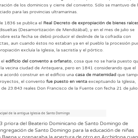
tración de los dominicos y cierre del convento. Sólo se mantuvo de 
ado para las provincias ultramarinas.
e 1836 se publica el
Real Decreto de expropiación de bienes raíce
disueltas (Desamortización de Mendizábal), y en el mes de julio se
obre esta fecha se debió producir el deslinde de la cofradía con
actas, aun cuando éstos no estaban ya en el pueblo la procesión p
iación excluía la Iglesia, la sacristía y el pórtico.
 el
edificio del convento a orfanato
, cosa que no se haría puesto q
 la vecina ciudad de Antequera, pero en 1841 considerando que el
 acordó construir en el edificio una
casa de maternidad
que tamp
 proyectos, el convento
fue puesto en venta
exceptuando la Iglesia,
d de 23.843 reales Don Francisco de la Fuente con fecha 21 de julio
cipal de la antigua Iglesia de Santo Domingo
83 priora del Beaterio Dominicano de Santo Domingo de
ongregación de Santo Domingo para la educación de niñas
en Baena y preparaba la apertura de otro en Archidona cua