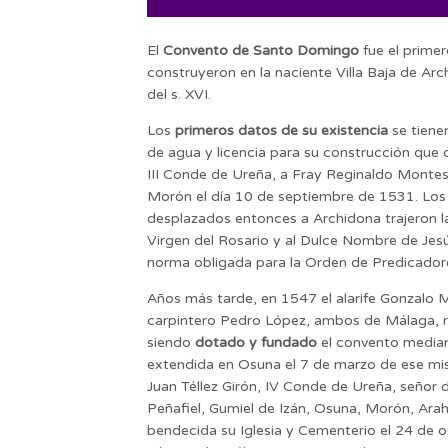
El
Convento de Santo Domingo
fue el primer
construyeron en la naciente Villa Baja de Arc
del s. XVI.
Los
primeros datos de su existencia
se tien
de agua y licencia para su construcción que 
III Conde de Ureña, a Fray Reginaldo Montes
Morón el día 10 de septiembre de 1531. Los f
desplazados entonces a Archidona trajeron l
Virgen del Rosario y al Dulce Nombre de Jesú
norma obligada para la Orden de Predicador
Años más tarde, en 1547 el alarife Gonzalo 
carpintero Pedro López, ambos de Málaga, r
siendo
dotado y fundado
el convento median
extendida en Osuna el 7 de marzo de ese mi
Juan Téllez Girón, IV Conde de Ureña, señor de
Peñafiel, Gumiel de Izán, Osuna, Morón, Arah
bendecida su Iglesia y Cementerio el 24 de o