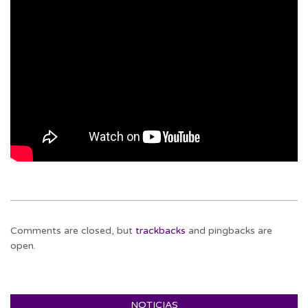
2022-
04-
Comments are closed, but
trackbacks
and pingbacks are
04
open.
NOTICIAS