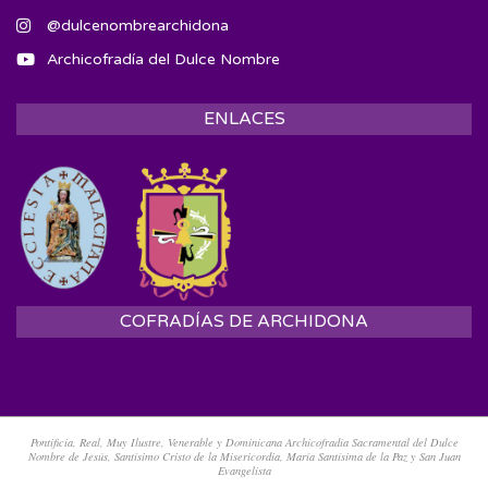
@dulcenombrearchidona
Archicofradía del Dulce Nombre
ENLACES
COFRADÍAS DE ARCHIDONA
Pontificia, Real, Muy Ilustre, Venerable y Dominicana Archicofradía Sacramental del Dulce
Nombre de Jesús, Santísimo Cristo de la Misericordia, María Santísima de la Paz y San Juan
Evangelista