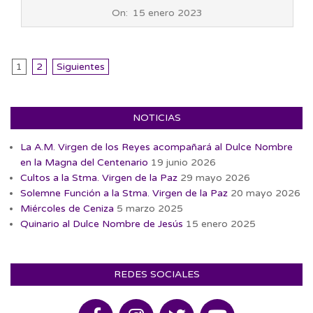
2023-
On:
15 enero 2023
01-
15
Paginación
1
2
Siguientes
de
entradas
NOTICIAS
La A.M. Virgen de los Reyes acompañará al Dulce Nombre
en la Magna del Centenario
19 junio 2026
Cultos a la Stma. Virgen de la Paz
29 mayo 2026
Solemne Función a la Stma. Virgen de la Paz
20 mayo 2026
Miércoles de Ceniza
5 marzo 2025
Quinario al Dulce Nombre de Jesús
15 enero 2025
REDES SOCIALES