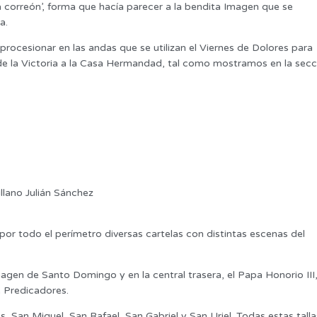
 correón’, forma que hacía parecer a la bendita Imagen que se
a.
rocesionar en las andas que se utilizan el Viernes de Dolores para
 de la Victoria a la Casa Hermandad, tal como mostramos en la secc
illano Julián Sánchez
 por todo el perímetro diversas cartelas con distintas escenas del
 imagen de Santo Domingo y en la central trasera, el Papa Honorio III
e Predicadores.
s, San Miguel, San Rafael, San Gabriel y San Uriel. Todas estas talla