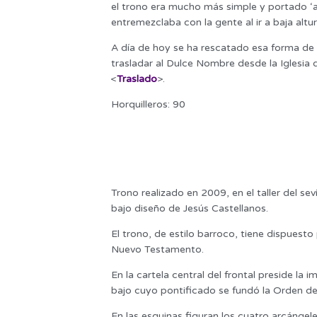
el trono era mucho más simple y portado ‘a
entremezclaba con la gente al ir a baja altur
A día de hoy se ha rescatado esa forma de p
trasladar al Dulce Nombre desde la Iglesia
<
Traslado
>.
Horquilleros: 90
Trono realizado en 2009, en el taller del sev
bajo diseño de Jesús Castellanos.
El trono, de estilo barroco, tiene dispuesto
Nuevo Testamento.
En la cartela central del frontal preside la
bajo cuyo pontificado se fundó la Orden d
En las esquinas figuran los cuatro arcángele