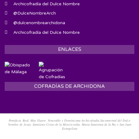
Archicofradía del Dulce Nombre
@DulceNombreArch
@dulcenombrearchidona
Archicofradía del Dulce Nombre
ENLACES
COFRADÍAS DE ARCHIDONA
Pontificia, Real, Muy Ilustre, Venerable y Dominicana Archicofradía Sacramental del Dulce
Nombre de Jesús, Santísimo Cristo de la Misericordia, María Santísima de la Paz y San Juan
Evangelista